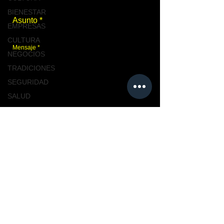
BIENESTAR
EMPRESAS
CULTURA
NEGOCIOS
TRADICIONES
SEGURIDAD
SALUD
TABASCO
Enviar
NACIONAL
MASCOTAS
TURISMO, TABASCO
Únete a nosotros
TABASCO
CIUDAD
CIUDAD
NACIONAL
TENDENCIAS