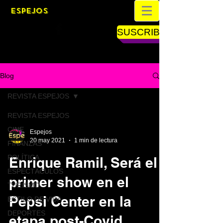
ESPEJOS
SUSCRIBETE
Blog
REVISTA ESPEJOS
REVISTA ESPEJOS
CINE
Espejos
20 may 2021
1 min de lectura
FINANZAS
POLÍTICA
Enrique Ramil, Será el
ESPECTÁCULOS
primer show en el
TURISMO
Pepsi Center en la
ESTILO DE VIDA
DEPORTES
etapa post-Covid.