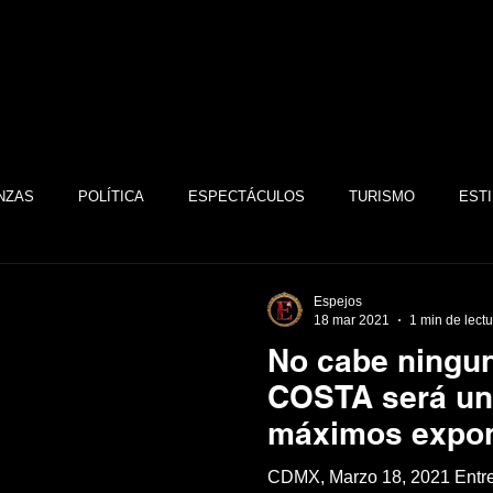
NZAS
POLÍTICA
ESPECTÁCULOS
TURISMO
ESTI
TECNOLOGÍA
TABASCO
MONARQUÍA
GASTRONOMÍA
Espejos
18 mar 2021
1 min de lect
No cabe ningu
FSTSE
CINE
ESPECTÁCULOS
ALTRUISMO
EMPR
COSTA será un
máximos expon
CULTURA
BIENESTAR
EMPRESAS
CULTURA
CDMX, Marzo 18, 2021 Entr