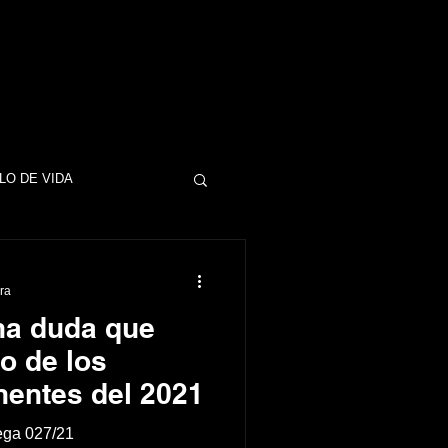
LO DE VIDA
DINERO
ura
na duda que
ESAS
EMPRESAS
o de los
entes del 2021
NEGOCIOS
ega 027/21