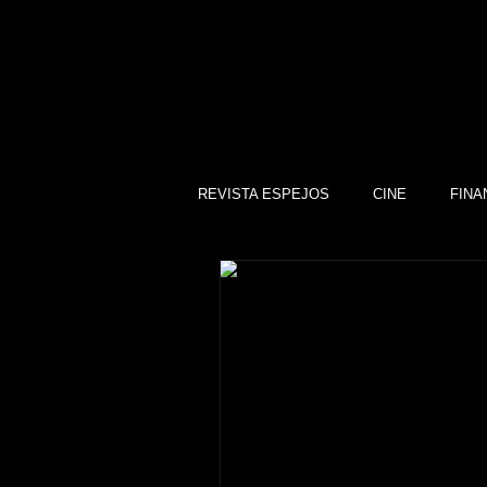
REVISTA ESPEJOS
CINE
FINA
DEPORTES
SOCIEDAD
CULTURA
SINDICATOS
GOBIERNO DE GUANAJUATO, GTO