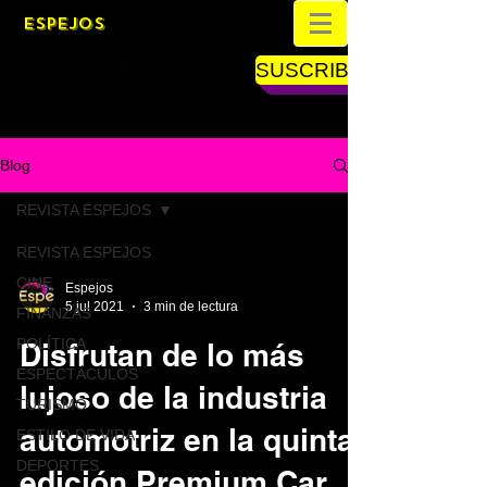
ESPEJOS
SUSCRIBETE
Blog
REVISTA ESPEJOS
REVISTA ESPEJOS
CINE
Espejos
5 jul 2021
3 min de lectura
FINANZAS
POLÍTICA
Disfrutan de lo más
ESPECTÁCULOS
lujoso de la industria
TURISMO
automotriz en la quinta
ESTILO DE VIDA
DEPORTES
edición Premium Car