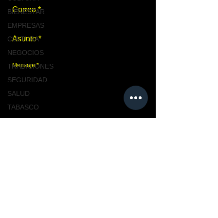
BIENESTAR
EMPRESAS
CULTURA
NEGOCIOS
TRADICIONES
SEGURIDAD
SALUD
TABASCO
NACIONAL
Enviar
MASCOTAS
TURISMO, TABASCO
TABASCO
Únete a nosotros
CIUDAD
CIUDAD
NACIONAL
TENDENCIAS