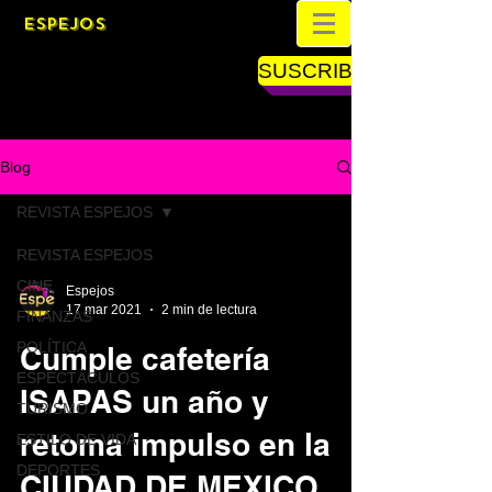
ESPEJOS
SUSCRIBETE
Blog
REVISTA ESPEJOS
REVISTA ESPEJOS
CINE
Espejos
17 mar 2021
2 min de lectura
FINANZAS
POLÍTICA
Cumple cafetería
ESPECTÁCULOS
ISAPAS un año y
TURISMO
retoma impulso en la
ESTILO DE VIDA
DEPORTES
CIUDAD DE MEXICO.