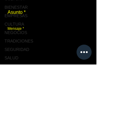
BIENESTAR
EMPRESAS
CULTURA
NEGOCIOS
TRADICIONES
SEGURIDAD
SALUD
TABASCO
Enviar
NACIONAL
MASCOTAS
TURISMO, TABASCO
Únete a nosotros
TABASCO
CIUDAD
CIUDAD
NACIONAL
TENDENCIAS