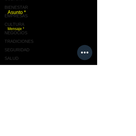
BIENESTAR
EMPRESAS
CULTURA
NEGOCIOS
TRADICIONES
SEGURIDAD
SALUD
TABASCO
Enviar
NACIONAL
MASCOTAS
TURISMO, TABASCO
Únete a nosotros
TABASCO
CIUDAD
CIUDAD
NACIONAL
TENDENCIAS