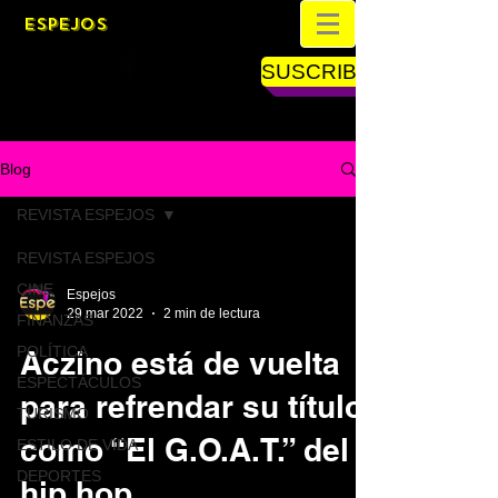
ESPEJOS
SUSCRIBETE
Blog
REVISTA ESPEJOS
REVISTA ESPEJOS
CINE
Espejos
29 mar 2022
2 min de lectura
FINANZAS
POLÍTICA
Aczino está de vuelta
ESPECTÁCULOS
para refrendar su título
TURISMO
como “El G.O.A.T.” del
ESTILO DE VIDA
DEPORTES
hip hop.