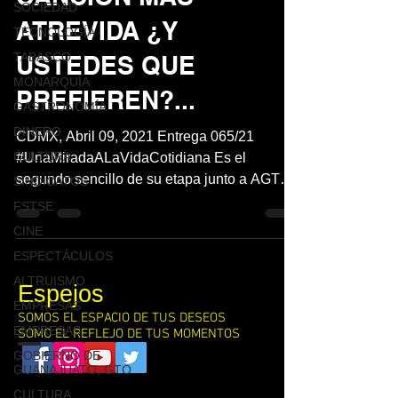
SOCIEDAD
ATREVIDA ¿Y
TECNOLOGÍA
TABASCO
USTEDES QUE
MONARQUÍA
PREFIEREN?...
GASTRONOMÍA
DINERO
CDMX, Abril 09, 2021 Entrega 065/21
CULTURA
#UnaMiradaALaVidaCotidiana Es el
segundo sencillo de su etapa junto a AGTE
SINDICATOS
Live, tras el éxito de...
FSTSE
CINE
ESPECTÁCULOS
ALTRUISMO
Espejos
EMPRESAS
SOMOS EL ESPACIO DE TUS DESEOS
EMPRESAS
SOMO EL REFLEJO DE TUS MOMENTOS
GOBIERNO DE
GUANAJUATO, GTO
Contacto
CULTURA