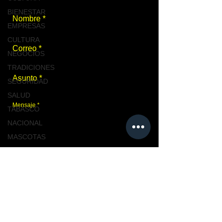
BIENESTAR
EMPRESAS
CULTURA
NEGOCIOS
TRADICIONES
SEGURIDAD
SALUD
TABASCO
NACIONAL
MASCOTAS
TURISMO, TABASCO
TABASCO
Enviar
CIUDAD
CIUDAD
NACIONAL
Únete a nosotros
TENDENCIAS