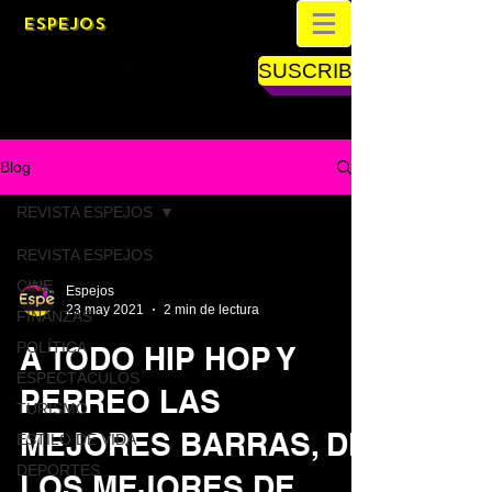
ESPEJOS
SUSCRIBETE
Blog
REVISTA ESPEJOS
REVISTA ESPEJOS
CINE
Espejos
23 may 2021
2 min de lectura
FINANZAS
POLÍTICA
A TODO HIP HOP Y
ESPECTÁCULOS
PERREO LAS
TURISMO
MEJORES BARRAS, DE
ESTILO DE VIDA
DEPORTES
LOS MEJORES DE