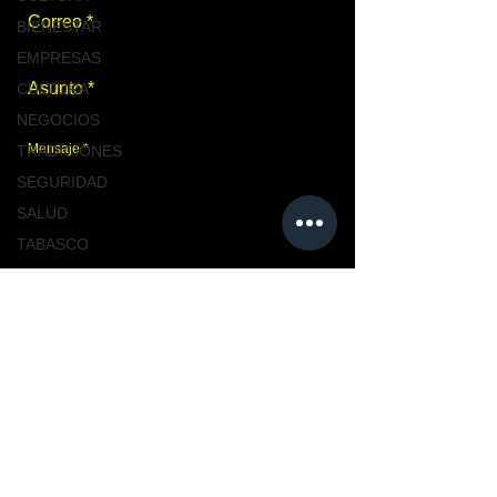
BIENESTAR
EMPRESAS
CULTURA
NEGOCIOS
TRADICIONES
SEGURIDAD
SALUD
TABASCO
NACIONAL
Enviar
MASCOTAS
TURISMO, TABASCO
TABASCO
Únete a nosotros
CIUDAD
CIUDAD
NACIONAL
TENDENCIAS