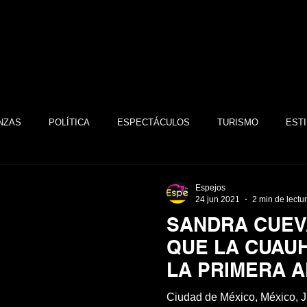
NZAS
POLÍTICA
ESPECTÁCULOS
TURISMO
ESTI
TECNOLOGÍA
TABASCO
MONARQUÍA
GASTRONOMÍA
Espejos
24 jun 2021
2 min de lectu
SANDRA CUEV
FSTSE
CINE
ESPECTÁCULOS
ALTRUISMO
EMPR
QUE LA CUAU
LA PRIMERA A
REFUGIO PAR
CULTURA
BIENESTAR
EMPRESAS
CULTURA
Ciudad de México, México, J