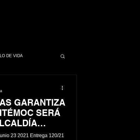
LO DE VIDA
DINERO
ra
AS GARANTIZA
ESAS
EMPRESAS
HTÉMOC SERÁ
LCALDÍA
A MUJERES
NEGOCIOS
unio 23 2021 Entrega 120/21