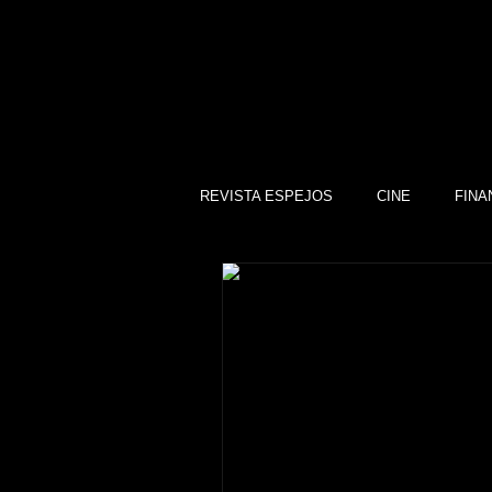
REVISTA ESPEJOS
CINE
FINA
DEPORTES
SOCIEDAD
CULTURA
SINDICATOS
GOBIERNO DE GUANAJUATO, GTO