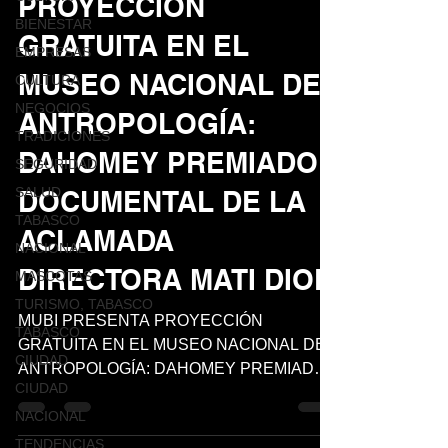
PROYECCIÓN
BIENESTAR
GRATUITA EN EL
EMPRESAS
MUSEO NACIONAL DE
CULTURA
NEGOCIOS
ANTROPOLOGÍA:
TRADICIONES
DAHOMEY PREMIADO
SEGURIDAD
SALUD
DOCUMENTAL DE LA
TABASCO
ACLAMADA
NACIONAL
DIRECTORA MATI DIOP.
MASCOTAS
TURISMO, TABASCO
MUBI PRESENTA PROYECCIÓN
TABASCO
GRATUITA EN EL MUSEO NACIONAL DE
CIUDAD
ANTROPOLOGÍA: DAHOMEY PREMIADO
CIUDAD
DOCUMENTAL DE LA ACLAMADA
NACIONAL
DIRECTORA MATI DIOP.
TENDENCIAS