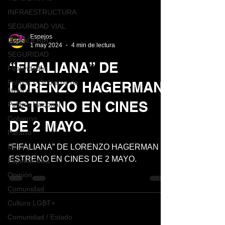
INFRAESTRUCTURA
SEGURIDAD VIAL
Espejos
GANADERIA
1 may 2024
4 min de lectura
SEGURIDAD
“FIFALIANA” DE
Festividades
Política < Gobierno de
LORENZO HAGERMAN
México
ESTRENO EN CINES
Política Nacional
Gobierno
DE 2 MAYO.
Paraiso
Música
“FIFALIANA” DE LORENZO HAGERMAN
ESTRENO EN CINES DE 2 MAYO.
Espéctaculos
Opinión
Comunidad
Cultura LGBT+
Comunidad / Estado