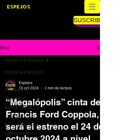
ESPEJOS
SUSCRIBETE
Blog
REVISTA ESPEJOS
REVISTA ESPEJOS
CINE
Espejos
19 oct 2024
1 min de lectura
FINANZAS
POLÍTICA
“Megalópolis” cinta de
ESPECTÁCULOS
Francis Ford Coppola,
TURISMO
será el estreno el 24 de
ESTILO DE VIDA
DEPORTES
octubre 2024 a nivel