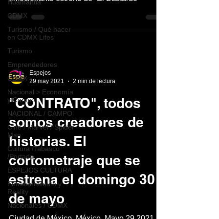
Huamantla
CDMX
Turismo / Qué hacer
en CDMX Lifes
Turismo
Emprendedores
Espejos
CDMX
29 may 2021
2 min de lectura
Nacional > Economía
"CONTRATO", todos
y Campo
NACIONAL / CAMPO
somos creadores de
Cine / Marvel / Spider
Man
historias. El
Cultura /Tabasco
cortometraje que se
/Portada
ESPEJOS CULTURA
estrena el domingo 30
Entretenimiento y
Reality
de mayo
Nacionales / CDMX
Ciudad de México, México, Mayo 29 2021