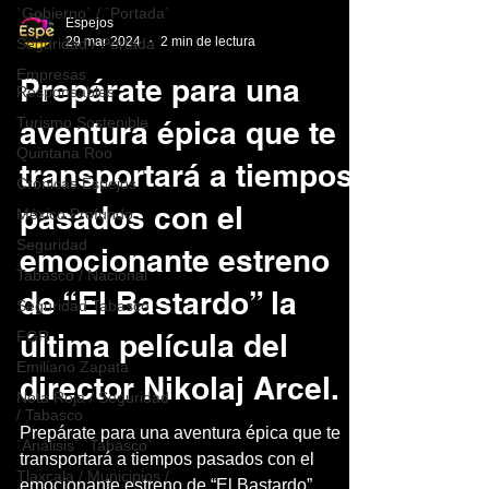
`Gobierno` / `Portada`
Espejos
29 mar 2024
2 min de lectura
Seguridad / Portada
Empresas
Prepárate para una
Responsables
Turismo Sostenible
aventura épica que te
Quintana Roo
transportará a tiempos
Crónicas Espejos
pasados con el
México Profundo
Seguridad
emocionante estreno
Tabasco / Nacional
de “El Bastardo” la
Seguridad Tabasco
FGR
última película del
Emiliano Zapata
director Nikolaj Arcel.
Nota Roja / Seguridad
/ Tabasco
Prepárate para una aventura épica que te
`Análisis` `Tabasco`
transportará a tiempos pasados con el
Tlaxcala / Municipios /
emocionante estreno de “El Bastardo”