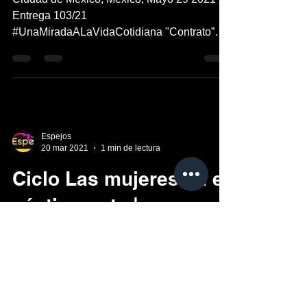
Entrega 103/21
#UnaMiradaALaVidaCotidiana "Contrato”
forma parte de una serie de thrillers...
Espejos
20 mar 2021
1 min de lectura
Ciclo Las mujeres en el
séptimo arte |
Explanada de la
Alcaldía Benito Juárez.
Ciudad de México, Marzo 21, 2021 Entrega
035/21 #UnaMiradaALaVidaCotidiana La