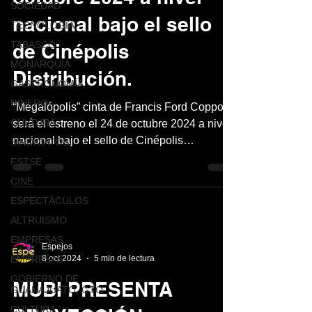
SOCIEDAD
nacional bajo el sello
TECNOLOGÍA
TABASCO
de Cinépolis
MONARQUÍA
Distribución.
GASTRONOMÍA
DINERO
“Megalópolis” cinta de Francis Ford Coppola,
CULTURA
será el estreno el 24 de octubre 2024 a nivel
nacional bajo el sello de Cinépolis
SINDICATOS
Distribució
FSTSE
CINE
ESPECTÁCULOS
ALTRUISMO
EMPRESAS
Espejos
8 oct 2024
5 min de lectura
EMPRESAS
GOBIERNO DE
MUBI PRESENTA
GUANAJUATO, GTO
CULTURA