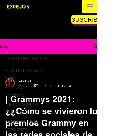
ESPEJOS
SUSCRIBETE
Blog
REVISTA ESPEJOS
REVISTA ESPEJOS
CINE
Espejos
16 mar 2021
3 min de lectura
FINANZAS
POLÍTICA
| Grammys 2021:
ESPECTÁCULOS
¿¿Cómo se vivieron los
TURISMO
premios Grammy en
ESTILO DE VIDA
DEPORTES
las redes sociales de