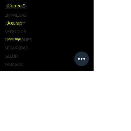
BIENESTAR
EMPRESAS
CULTURA
NEGOCIOS
TRADICIONES
SEGURIDAD
SALUD
TABASCO
NACIONAL
Enviar
MASCOTAS
TURISMO, TABASCO
TABASCO
Únete a nosotros
CIUDAD
CIUDAD
NACIONAL
TENDENCIAS