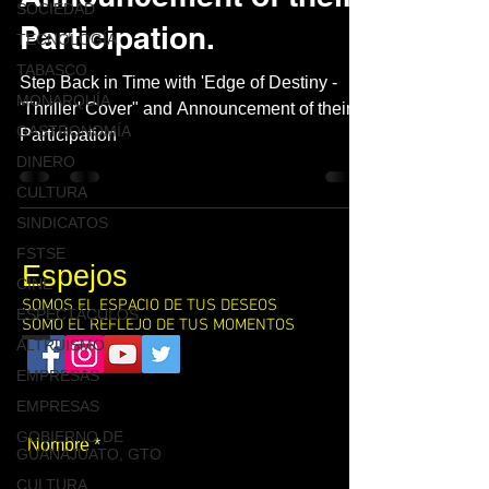
SOCIEDAD
Participation.
TECNOLOGÍA
TABASCO
Step Back in Time with 'Edge of Destiny -
MONARQUÍA
'Thriller' Cover" and Announcement of their
GASTRONOMÍA
Participation
DINERO
CULTURA
SINDICATOS
FSTSE
Espejos
CINE
SOMOS EL ESPACIO DE TUS DESEOS
ESPECTÁCULOS
SOMO EL REFLEJO DE TUS MOMENTOS
ALTRUISMO
EMPRESAS
Contacto
EMPRESAS
GOBIERNO DE
GUANAJUATO, GTO
CULTURA