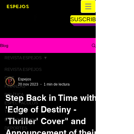
ESPEJOS
SUSCRIBETE
Blog
REVISTA ESPEJOS
REVISTA ESPEJOS
CINE
Espejos
20 nov 2023
1 min de lectura
FINANZAS
POLÍTICA
Step Back in Time with
ESPECTÁCULOS
'Edge of Destiny -
TURISMO
'Thriller' Cover" and
ESTILO DE VIDA
DEPORTES
Announcement of their