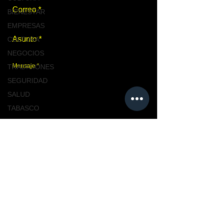
BIENESTAR
EMPRESAS
CULTURA
NEGOCIOS
TRADICIONES
SEGURIDAD
SALUD
TABASCO
NACIONAL
Enviar
MASCOTAS
TURISMO, TABASCO
TABASCO
Únete a nosotros
CIUDAD
CIUDAD
NACIONAL
TENDENCIAS