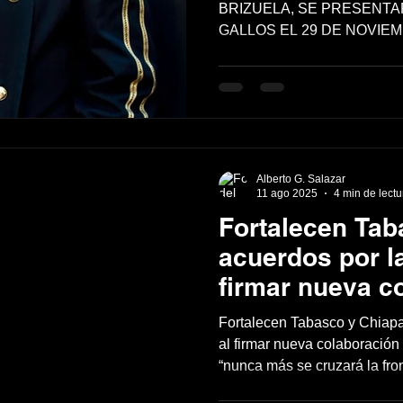
GALLOS EL 29
BRIZUELA, SE PRESENTA
GALLOS EL 29 DE NOVIEM
NOVIEMBRE.
SALUD
Alberto G. Salazar
11 ago 2025
4 min de lectu
Fortalecen Tab
acuerdos por la
firmar nueva c
para combatir l
Fortalecen Tabasco y Chiapa
“nunca más se 
al firmar nueva colaboración 
“nunca más se cruzará la fron
frontera entre 
las autoridades”: Javier May