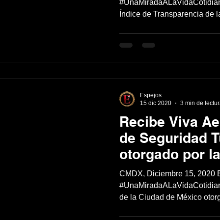
#UnaMiradaALaVidaCotidiana
Índice de Transparencia de l
Espejos
15 dic 2020
3 min de lectu
Recibe Viva A
de Seguridad Tu
otorgado por la
Turismo de la
CMDX, Diciembre 15, 2020 
#UnaMiradaALaVidaCotidiana
de la Ciudad de México otorg