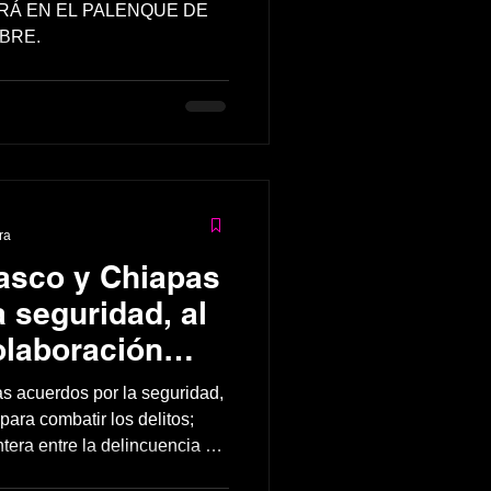
 DE
RÁ EN EL PALENQUE DE
BRE.
ra
asco y Chiapas
 seguridad, al
olaboración
os delitos;
s acuerdos por la seguridad,
cruzará la
para combatir los delitos;
tera entre la delincuencia y
la delincuencia
 Rodríguez