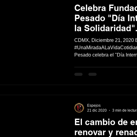
Celebra Fundac
Pesado "Día In
la Solidaridad"
CDMX, Diciembre 21, 2020 
#UnaMiradaALaVidaCotidian
Pesado celebra el "Día Intern
Espejos
21 dic 2020
3 min de lectu
El cambio de er
renovar y rena