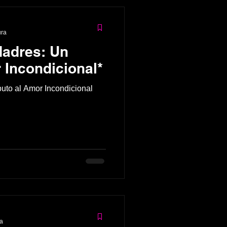
ura
Madres: Un
 Incondicional*
buto al Amor Incondicional
ra