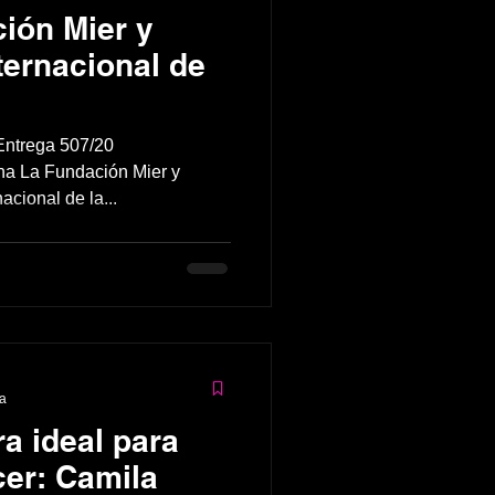
ión Mier y
ternacional de
.
Entrega 507/20
a La Fundación Mier y
acional de la...
ra
a ideal para
cer: Camila