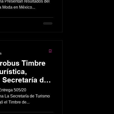
 Presentan resultados del
a Moda en México...
ra
erobus Timbre
rística,
 Secretaría de
 CMDX.
Entrega 505/20
 La Secretaría de Turismo
ó el Timbre de...