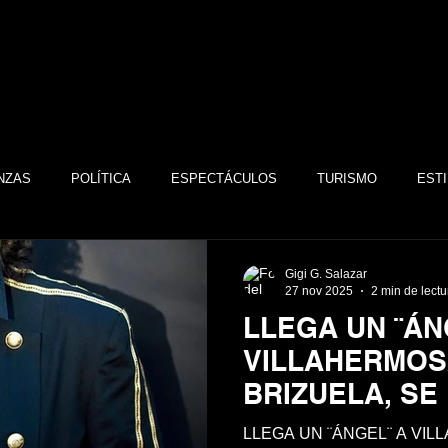
NZAS
POLÍTICA
ESPECTÁCULOS
TURISMO
ESTI
TECNOLOGÍA
TABASCO
MONARQUÍA
GASTRONOMÍA
Gigi G. Salazar
27 nov 2025
2 min de lectu
LLEGA UN ¨ÁN
FSTSE
CINE
ESPECTÁCULOS
ALTRUISMO
EMPR
VILLAHERMOS
BRIZUELA, S
EN EL PALEN
CULTURA
BIENESTAR
EMPRESAS
CULTURA
LLEGA UN ¨ÁNGEL¨ A VI