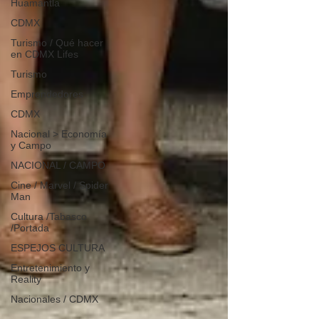
Huamantla
CDMX
Turismo / Qué hacer
en CDMX Lifes
Turismo
Emprendedores
CDMX
Nacional > Economía
y Campo
NACIONAL / CAMPO
Cine / Marvel / Spider
Man
Cultura /Tabasco
/Portada
ESPEJOS CULTURA
Entretenimiento y
Reality
Nacionales / CDMX