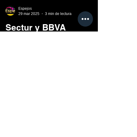
Espejos
29 mar 2025
3 min de lectura
Sectur y BBVA
impulsan el turismo
nacional con la
estrategia “Avanzamos
por México”
Sectur y BBVA impulsan el turismo nacional
con la estrategia “Avanzamos por México”