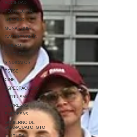
SOCIEDAD
TECNOLOGÍA
TABASCO
MONARQUÍA
GASTRONOMÍA
DINERO
CULTURA
SINDICATOS
FSTSE
CINE
ESPECTÁCULOS
ALTRUISMO
EMPRESAS
EMPRESAS
GOBIERNO DE
GUANAJUATO, GTO
CULTURA