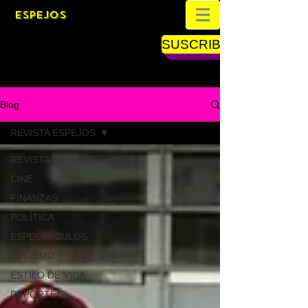
ESPEJOS
SUSCRIBETE
Blog
REVISTA ESPEJOS
REVISTA ESPEJOS
CINE
FINANZAS
POLÍTICA
ESPECTÁCULOS
TURISMO
ESTILO DE VIDA
DEPORTES