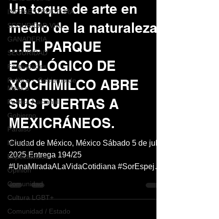
Un toque de arte en
INFRAESTRUCTURA
medio de la naturaleza
SEGURIDAD VIAL
GANADERIA
…EL PARQUE
SEGURIDAD
ECOLÓGICO DE
Festividades
Política < Gobierno de
XOCHIMILCO ABRE
México
SUS PUERTAS A
Política Nacional
Gobierno
MEXICRÁNEOS.
Paraiso
Música
Ciudad de México, México Sábado 5 de julio
2025 Entrega 194/25
Espéctaculos
#UnaMIradaALaVidaCotidiana #SorEspejos
Opinión
#TuEspejoDitigal Por: Alberto G....
Comunidad
Cultura LGBT+
Comunidad / Estado