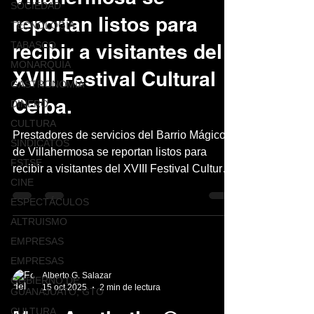
SOCIEDAD
reportan listos para
TECNOLOGÍA
TABASCO
recibir a visitantes del
MONARQUÍA
XVIII Festival Cultural
GASTRONOMÍA
Ceiba.
DINERO
CULTURA
Prestadores de servicios del Barrio Mágico
SINDICATOS
de Villahermosa se reportan listos para
FSTSE
recibir a visitantes del XVIII Festival Cultural
CINE
Ceiba.
ESPECTÁCULOS
ALTRUISMO
EMPRESAS
EMPRESAS
Alberto G. Salazar
GOBIERNO DE
15 oct 2025
2 min de lectura
GUANAJUATO, GTO
CULTURA