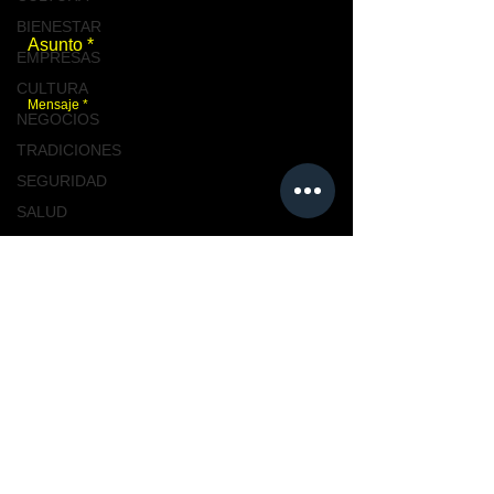
BIENESTAR
EMPRESAS
CULTURA
NEGOCIOS
TRADICIONES
SEGURIDAD
SALUD
TABASCO
Enviar
NACIONAL
MASCOTAS
TURISMO, TABASCO
Únete a nosotros
TABASCO
CIUDAD
CIUDAD
NACIONAL
TENDENCIAS