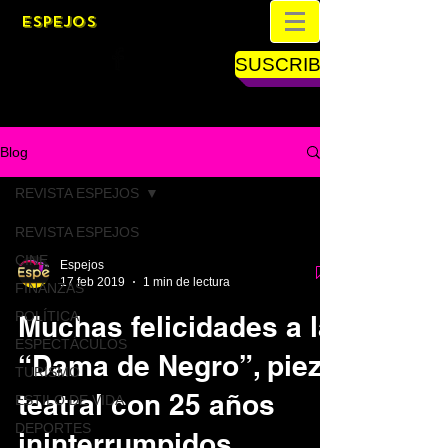
ESPEJOS
SUSCRIBETE
Blog
REVISTA ESPEJOS
REVISTA ESPEJOS
CINE
Espejos
17 feb 2019
1 min de lectura
FINANZAS
POLÍTICA
Muchas felicidades a la
ESPECTÁCULOS
“Dama de Negro”, pieza
TURISMO
teatral con 25 años
ESTILO DE VIDA
DEPORTES
ininterrumpidos