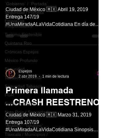
`Gobierno` / `Portada`
Ciudad de México 🇲🇽 Abril 19, 2019
Seguridad / Portada
Entrega 147/19
Empresas
#UnaMiradaALaVidaCotidiana En día de
Responsables
ayer 18 de abril arrancó la Temportada 56
Turismo Sostenible
de...
Quintana Roo
Crónicas Espejos
México Profundo
Seguridad
Espejos
2 abr 2019
1 min de lectura
Tabasco / Nacional
Seguridad Tabasco
Primera llamada
FGR
...CRASH REESTRENO
Emiliano Zapata
Nota Roja / Seguridad
Ciudad de México 🇲🇽 Marzo 31, 2019
/ Tabasco
Entrega 107/19
`Análisis` `Tabasco`
#UnaMiradaALaVidaCotidiana Sinopsis
Tlaxcala / Municipios /
Montaje “ecoclown” en donde Tita y Nubi