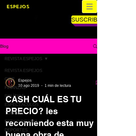
ESPEJOS
SUSCRIBETE
Blog
REVISTA ESPEJOS
REVISTA ESPEJOS
CINE
Espejos
10 ago 2019
1 min de lectura
FINANZAS
POLÍTICA
CASH CUÁL ES TU
ESPECTÁCULOS
PRECIO? les
TURISMO
recomiendo esta muy
ESTILO DE VIDA
DEPORTES
buena obra de