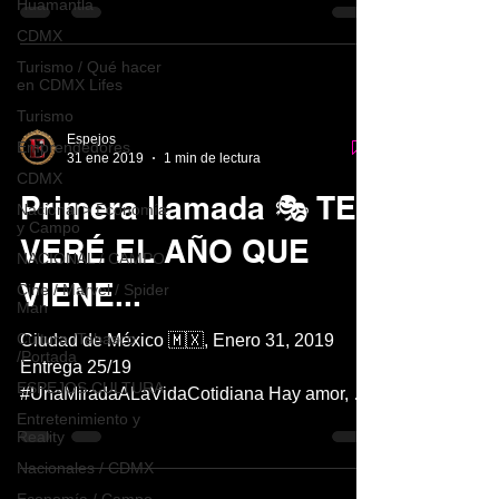
Huamantla
enfrentan...
CDMX
Turismo / Qué hacer
en CDMX Lifes
Turismo
Espejos
Emprendedores
31 ene 2019
1 min de lectura
CDMX
Primera llamada 🎭 TE
Nacional > Economía
y Campo
VERÉ EL AÑO QUE
NACIONAL / CAMPO
VIENE...
Cine / Marvel / Spider
Man
Cultura /Tabasco
Ciudad de México 🇲🇽, Enero 31, 2019
/Portada
Entrega 25/19
ESPEJOS CULTURA
#UnaMiradaALaVidaCotidiana Hay amor, el
Entretenimiento y
amor, el amor...esta puesta en escena “Te...
Reality
Nacionales / CDMX