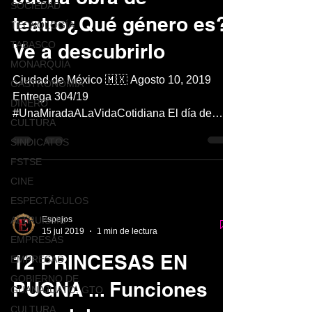
SOCIEDAD
teatro¿Qué género es?
TECNOLOGÍA
TABASCO
Ve a descubrirlo
MONARQUÍA
Ciudad de México 🇲🇽 Agosto 10, 2019
GASTRONOMÍA
Entrega 304/19
DINERO
#UnaMiradaALaVidaCotidiana El día de
CULTURA
ayer viernes 9 de agosto recibió el elenco
SINDICATOS
de...
FSTSE
CINE
ESPECTÁCULOS
ALTRUISMO
Espejos
15 jul 2019
1 min de lectura
EMPRESAS
12 PRINCESAS EN
EMPRESAS
GOBIERNO DE
PUGNA ... Funciones
GUANAJUATO, GTO
CULTURA