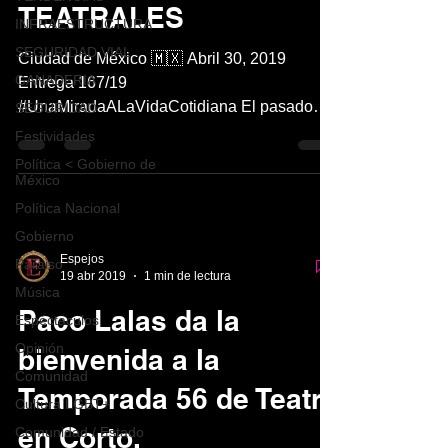
TEATRALES
INFRAESTRUCTURA
SEGURIDAD VIAL
Ciudad de México 🇲🇽 Abril 30, 2019
GANADERIA
Entrega 167/19
#UnaMiradaALaVidaCotidiana El pasado
SEGURIDAD
lunes 29 de abril 2019 se vivió la máxima
Festividades
XXXVI...
Política < Gobierno de
México
Política Nacional
Gobierno
Espejos
Paraiso
19 abr 2019
1 min de lectura
Música
Paco Lalas da la
Espéctaculos
Opinión
bienvenida a la
Comunidad
Temporada 56 de Teatro
Cultura LGBT+
en Corto.
Comunidad / Estado