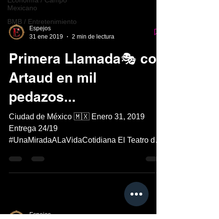
Economía / Campo
Mexicano
BMB / Entretenimiento
Espejos
31 ene 2019
2 min de lectura
Primera Llamada🎭 con
Artaud en mil
pedazos...
Ciudad de México 🇲🇽 Enero 31, 2019
Entrega 24/19
#UnaMiradaALaVidaCotidiana El Teatro de
la Ciudad Esperanza Iris, presenta Artaud
en...
Espejos