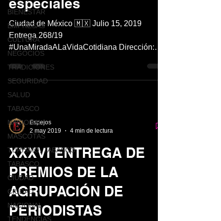
especiales
BIENESTAR
Ciudad de México 🇲🇽 Julio 15, 2019
EMPRESAS
Entrega 268/19
CULTURA
#UnaMiradaALaVidaCotidiana Dirección:
NEGOCIOS
Quecho Muñoz Elenco: Lola Cortés (Actriz...
TRADICIONES
SEGURIDAD
SALUD
TABASCO
NACIONAL
Espejos
2 may 2019
4 min de lectura
MASCOTAS
XXXVI ENTREGA DE
TURISMO, TABASCO
TABASCO
PREMIOS DE LA
CIUDAD
AGRUPACIÓN DE
CIUDAD
NACIONAL
PERIODISTAS
TENDENCIAS