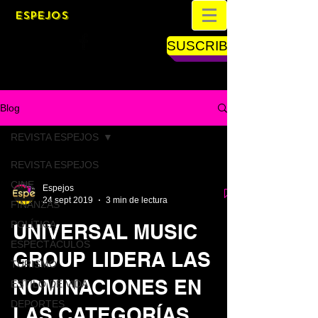
ESPEJOS
SUSCRIBETE
Blog
REVISTA ESPEJOS
REVISTA ESPEJOS
CINE
Espejos
24 sept 2019
3 min de lectura
FINANZAS
POLÍTICA
UNIVERSAL MUSIC
ESPECTÁCULOS
GROUP LIDERA LAS
TURISMO
NOMINACIONES EN
ESTILO DE VIDA
DEPORTES
LAS CATEGORÍAS