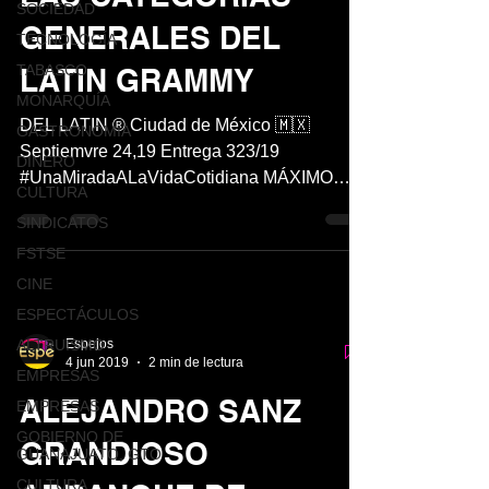
SOCIEDAD
GENERALES DEL
TECNOLOGÍA
TABASCO
LATIN GRAMMY
MONARQUÍA
DEL LATIN ® Ciudad de México 🇲🇽
GASTRONOMÍA
Septiemvre 24,19 Entrega 323/19
DINERO
#UnaMiradaALaVidaCotidiana MÁXIMO
CULTURA
NOMINADO EN LAS CATEGORÍAS:
SINDICATOS
GRABACIÓN...
FSTSE
CINE
ESPECTÁCULOS
ALTRUISMO
Espejos
4 jun 2019
2 min de lectura
EMPRESAS
ALEJANDRO SANZ
EMPRESAS
GOBIERNO DE
GRANDIOSO
GUANAJUATO, GTO
CULTURA