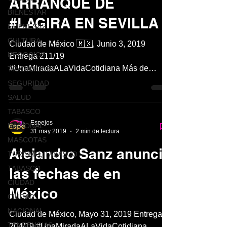
ARRANQUE DE
BIENESTAR
#LAGIRA EN SEVILLA
EMPRESAS
CULTURA
Ciudad de México 🇲🇽, Junio 3, 2019
NEGOCIOS
Entrega 211/19
#UnaMiradaALaVidaCotidiana Más de
TRADICIONES
45.000 personas abarrotan el estadio
SEGURIDAD
Benito...
SALUD
TABASCO
Espejos
NACIONAL
31 may 2019
2 min de lectura
MASCOTAS
Alejandro Sanz anuncia
TURISMO, TABASCO
TABASCO
las fechas de en
CIUDAD
México
CIUDAD
NACIONAL
Ciudad de México, Mayo 31, 2019 Entrega
TENDENCIAS
204/19 #UnaMiradaALaVidaCotidiana