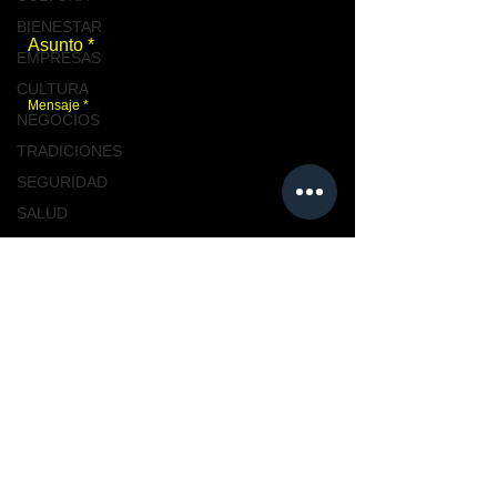
BIENESTAR
EMPRESAS
CULTURA
NEGOCIOS
TRADICIONES
SEGURIDAD
SALUD
TABASCO
Enviar
NACIONAL
MASCOTAS
TURISMO, TABASCO
Únete a nosotros
TABASCO
CIUDAD
CIUDAD
NACIONAL
TENDENCIAS