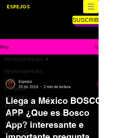
ESPEJOS
SUSCRIBETE
Blog
REVISTA ESPEJOS
REVISTA ESPEJOS
CINE
Espejos
20 dic 2019
2 min de lectura
FINANZAS
POLÍTICA
Llega a México BOSCO
ESPECTÁCULOS
APP ¿Que es Bosco
TURISMO
App? Interesante e
ESTILO DE VIDA
DEPORTES
importante pregunta