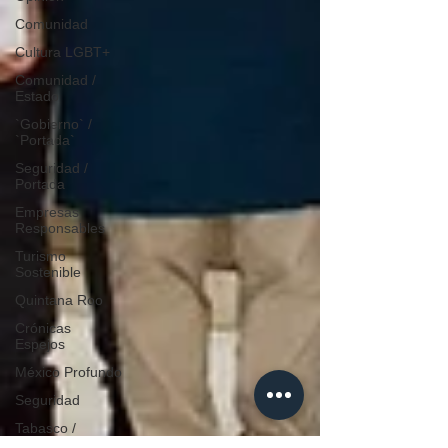
Comunidad
Cultura LGBT+
Comunidad /
Estado
`Gobierno` /
`Portada`
Seguridad /
Portada
Empresas
Responsables
Turismo
Sostenible
Quintana Roo
Crónicas
Espejos
México Profundo
Seguridad
Tabasco /
Nacional