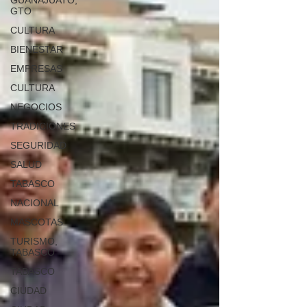
GUANAJUATO,
GTO
CULTURA
BIENESTAR
EMPRESAS
CULTURA
NEGOCIOS
TRADICIONES
SEGURIDAD
SALUD
TABASCO
NACIONAL
MASCOTAS
TURISMO,
TABASCO
TABASCO
CIUDAD