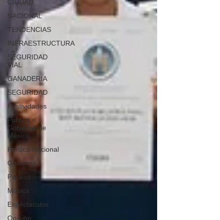
CIUDAD
NACIONAL
TENDENCIAS
INFRAESTRUCTURA
SEGURIDAD
VIAL
GANADERIA
SEGURIDAD
Festividades
Política <
Gobierno de
México
Política Nacional
Gobierno
Paraiso
Música
Espéctaculos
Opinión