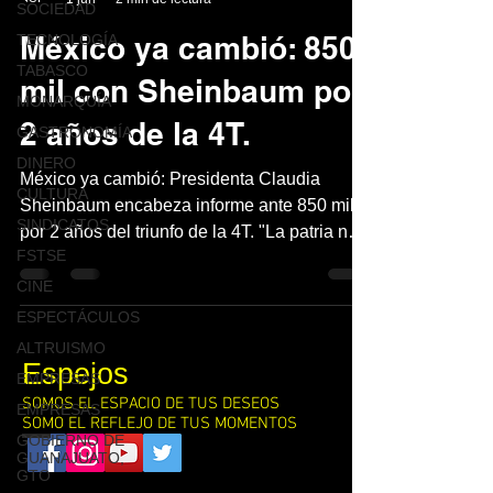
SOCIEDAD
México ya cambió: 850
TECNOLOGÍA
TABASCO
mil con Sheinbaum por
MONARQUÍA
2 años de la 4T.
GASTRONOMÍA
DINERO
México ya cambió: Presidenta Claudia
CULTURA
Sheinbaum encabeza informe ante 850 mil
SINDICATOS
por 2 años del triunfo de la 4T. "La patria no
FSTSE
se vende, se defiende". Cobertura completa.
CINE
ESPECTÁCULOS
ALTRUISMO
Espejos
EMPRESAS
SOMOS EL ESPACIO DE TUS DESEOS
EMPRESAS
SOMO EL REFLEJO DE TUS MOMENTOS
GOBIERNO DE
GUANAJUATO,
GTO
Contacto