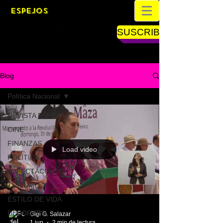
ESPEJOS
SUSCRIBETE
Blog
Política Nacional
REVISTA ESPEJOS
CINE
FINANZAS
Load video
POLÍTICA
ESPECTÁCULOS
TURISMO
ESTILO DE VIDA
DEPORTES
Gigi G. Salazar
1 jun
2 min de lectura