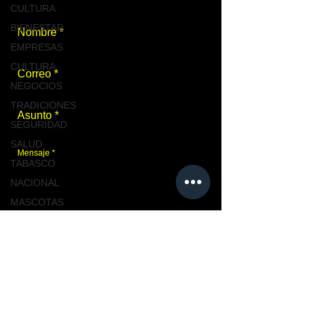
CULTURA
BIENESTAR
EMPRESAS
CULTURA
NEGOCIOS
TRADICIONES
SEGURIDAD
SALUD
TABASCO
NACIONAL
MASCOTAS
TURISMO,
TABASCO
Enviar
TABASCO
CIUDAD
CIUDAD
Únete a nosotros