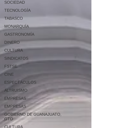
SOCIEDAD
TECNOLOGÍA
TABASCO
MONARQUÍA
GASTRONOMÍA
DINERO
CULTURA
SINDICATOS
FSTSE
CINE
ESPECTÁCULOS
ALTRUISMO
EMPRESAS
EMPRESAS
GOBIERNO DE GUANAJUATO,
GTO
CULTURA