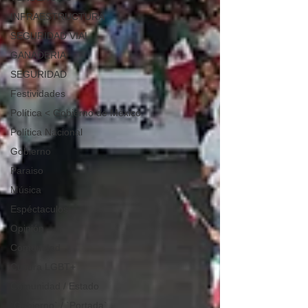
INFRAESTRUCTURA
SEGURIDAD VIAL
GANADERIA
SEGURIDAD
Festividades
Política < Gobierno de México
Política Nacional
Gobierno
Paraiso
Música
Espéctaculos
Opinión
Comunidad
Cultura LGBT+
Comunidad / Estado
`Gobierno` / `Portada`