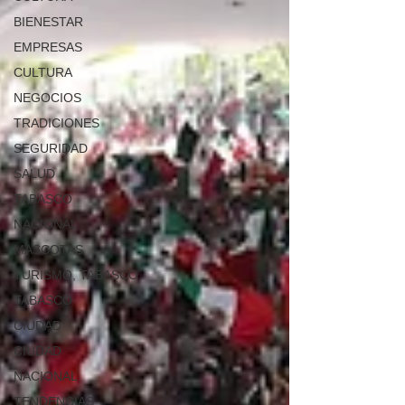
BIENESTAR
EMPRESAS
CULTURA
NEGOCIOS
TRADICIONES
SEGURIDAD
SALUD
TABASCO
NACIONAL
MASCOTAS
TURISMO, TABASCO
TABASCO
CIUDAD
CIUDAD
NACIONAL
TENDENCIAS