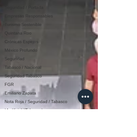
Seguridad / Portada
Empresas Responsables
Turismo Sostenible
Quintana Roo
Crónicas Espejos
México Profundo
Seguridad
Tabasco / Nacional
Seguridad Tabasco
FGR
Emiliano Zapata
Nota Roja / Seguridad / Tabasco
`Análisis` `Tabasco`
Tlaxcala / Municipios /
Huamantla
CDMX