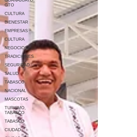
GUANAJUATO,
GTO
CULTURA
BIENESTAR
EMPRESAS
CULTURA
NEGOCIOS
TRADICIONES
SEGURIDAD
SALUD
TABASCO
NACIONAL
MASCOTAS
TURISMO,
TABASCO
TABASCO
CIUDAD