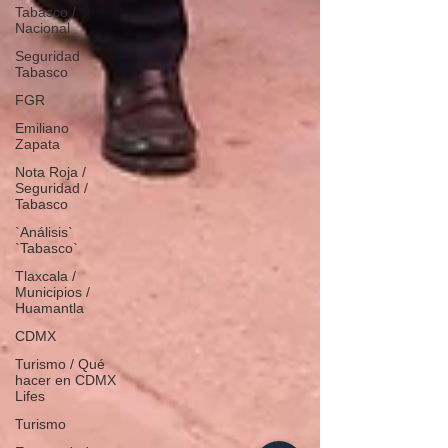
Tabasco /
Nacional
Seguridad
Tabasco
FGR
Emiliano
Zapata
Nota Roja /
Seguridad /
Tabasco
`Análisis`
`Tabasco`
Tlaxcala /
Municipios /
Huamantla
CDMX
Turismo / Qué
hacer en CDMX
Lifes
Turismo