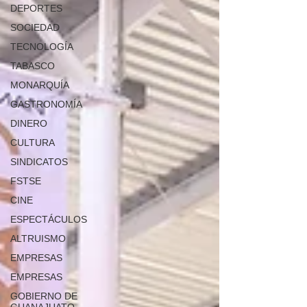
DEPORTES
SOCIEDAD
TECNOLOGÍA
TABASCO
MONARQUÍA
GASTRONOMÍA
DINERO
CULTURA
SINDICATOS
FSTSE
CINE
ESPECTÁCULOS
ALTRUISMO
EMPRESAS
EMPRESAS
GOBIERNO DE