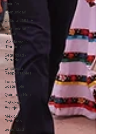
Opinión
Comunidad
Cultura LGBT+
Comunidad /
Estado
`Gobierno` /
`Portada`
Seguridad /
Portada
Empresas
Responsables
Turismo
Sostenible
Quintana Roo
Crónicas
Espejos
México
Profundo
Seguridad