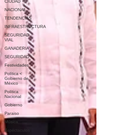
CIUDAD
NACIONAL
TENDENCIAS
INFRAESTRUCTURA
SEGURIDAD
VIAL
GANADERIA
SEGURIDAD
Festividades
Política <
Gobierno de
México
Política
Nacional
Gobierno
Paraiso
Música
Espéctaculos