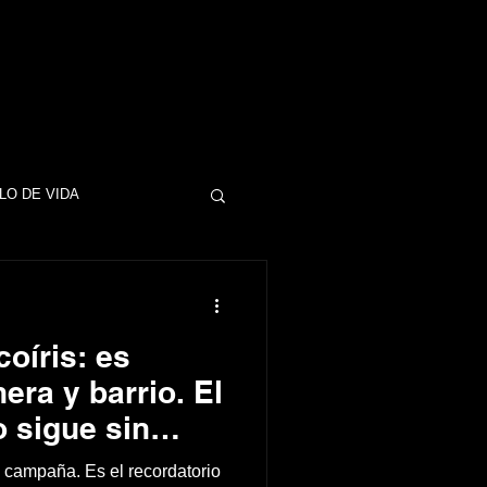
LO DE VIDA
DINERO
coíris: es
ESAS
EMPRESAS
era y barrio. El
o sigue sin
NEGOCIOS
 campaña. Es el recordatorio