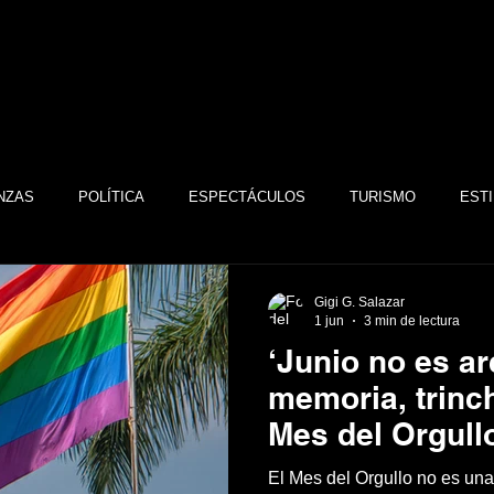
NZAS
POLÍTICA
ESPECTÁCULOS
TURISMO
ESTI
TECNOLOGÍA
TABASCO
MONARQUÍA
GASTRONOMÍA
Gigi G. Salazar
1 jun
3 min de lectura
‘Junio no es ar
FSTSE
CINE
ESPECTÁCULOS
ALTRUISMO
EMPR
memoria, trinch
Mes del Orgull
permiso’
CULTURA
BIENESTAR
EMPRESAS
CULTURA
El Mes del Orgullo no es una